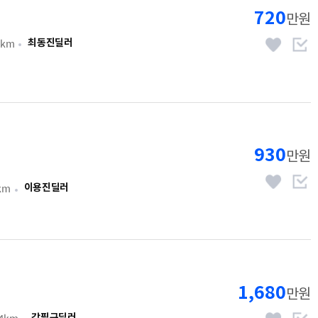
720
만원
9km
최동진딜러
930
만원
km
이용진딜러
1,680
만원
84km
강필구딜러