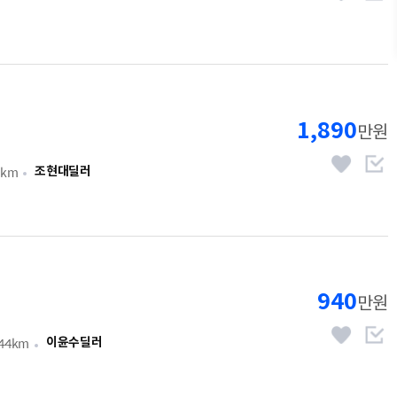
1,890
만원
2km
조현대딜러
940
만원
544km
이윤수딜러