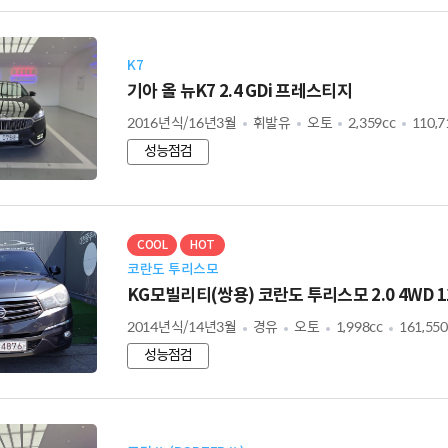
K7
기아 올 뉴K7 2.4 GDi 프레스티지
2016년식/16년3월
휘발유
오토
2,359cc
110,
성능점검
COOL
HOT
코란도 투리스모
KG모빌리티(쌍용) 코란도 투리스모 2.0 4WD 1
2014년식/14년3월
경유
오토
1,998cc
161,55
성능점검