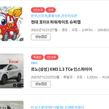
1인소유
양호
완무,신조차,통풍시트,무선리모콘
현대 포터II 파워게이트 슈퍼캡
2022년식/21년7월
경유
오토
2,497cc
169,82
성능점검
특옵션
1인소유
XM3
르노(삼성) XM3 1.3 TCe 인스파이어
2023년식/22년10월
휘발유
오토
1,332cc
41,
성능점검
더 뉴스포티지R 디젤 R2.0 2WD 트렌디