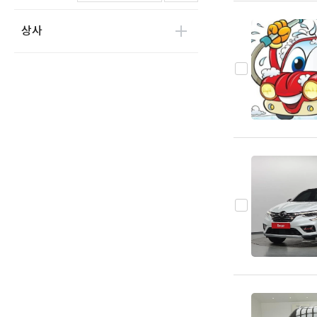
한국메리트
0
상사
한국특장기술
0
한국쓰리축공업
0
한국특장차
0
두성특장차
0
명성정공
0
수성특장
0
동해기계항공
0
JK에스코트
0
PDL모터스
0
비티모바일
0
아리아모빌
0
D.K 마린
0
카셈
0
크린텍
0