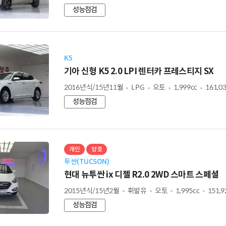
성능점검
K5
기아 신형 K5 2.0 LPI 렌터카 프레스티지 SX
2016년식/15년11월
LPG
오토
1,999cc
161,0
성능점검
개인
양호
투싼(TUCSON)
현대 뉴투싼 ix 디젤 R2.0 2WD 스마트 스페셜
2015년식/15년2월
휘발유
오토
1,995cc
151,
성능점검