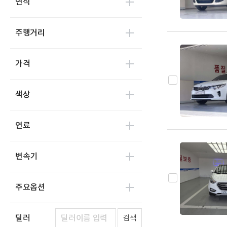
연식
대창모터스(루트17)
0
범한자동차
0
주행거리
디피코
1
마스타
0
가격
마이브(KST 일렉트릭)
0
세보모빌리티(캠시스)
0
색상
스마트이브이
0
우진산전
0
연료
어울림
0
에디슨모터스
0
변속기
이비온
0
캠프마스터
0
주요옵션
파워프라자
0
한국상용트럭
0
딜러
검색
한국쓰리축
0