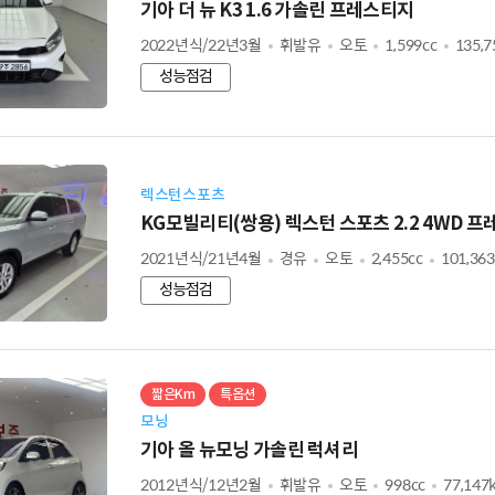
기아 더 뉴 K3 1.6 가솔린 프레스티지
2022년식/22년3월
휘발유
오토
1,599cc
135,
성능점검
렉스턴스포츠
KG모빌리티(쌍용) 렉스턴 스포츠 2.2 4WD 
2021년식/21년4월
경유
오토
2,455cc
101,36
성능점검
짧은Km
특옵션
모닝
기아 올 뉴모닝 가솔린 럭셔리
2012년식/12년2월
휘발유
오토
998cc
77,147