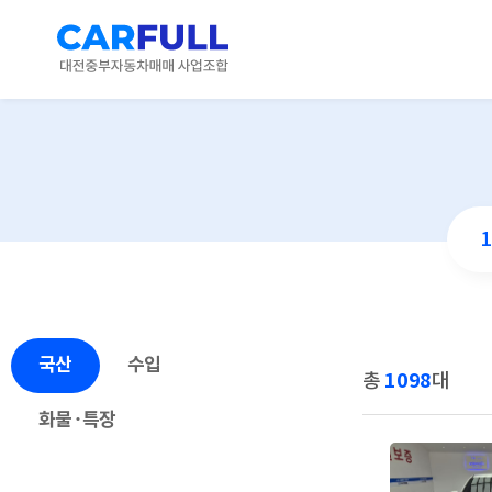
국산
수입
1098
총
대
화물·특장