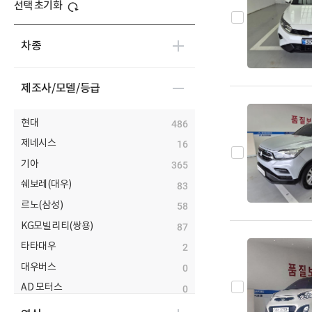
선택 초기화
차종
제조사/모델/등급
현대
486
제네시스
16
기아
365
쉐보레(대우)
83
르노(삼성)
58
KG모빌리티(쌍용)
87
타타대우
2
대우버스
0
AD 모터스
0
비바모빌리티(JJ 모터스)
0