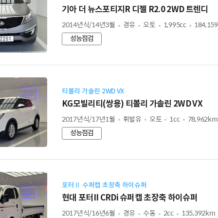
기아 더 뉴스포티지R 디젤 R2.0 2WD 트렌디
2014년식/14년3월
경유
오토
1,995cc
184,15
성능점검
티볼리 가솔린 2WD VX
KG모빌리티(쌍용) 티볼리 가솔린 2WD VX
2017년식/17년1월
휘발유
오토
1cc
78,962km
성능점검
포터Ⅱ 수퍼캡 초장축 하이슈퍼
현대 포터II CRDi 슈퍼캡 초장축 하이슈퍼
2017년식/16년6월
경유
수동
2cc
135,392km