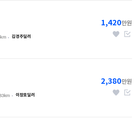
1,420
만원
1km
김경주딜러
2,380
만원
083km
이창호딜러