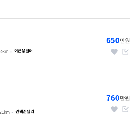
650
만원
36km
이근용딜러
760
만원
921km
권택준딜러