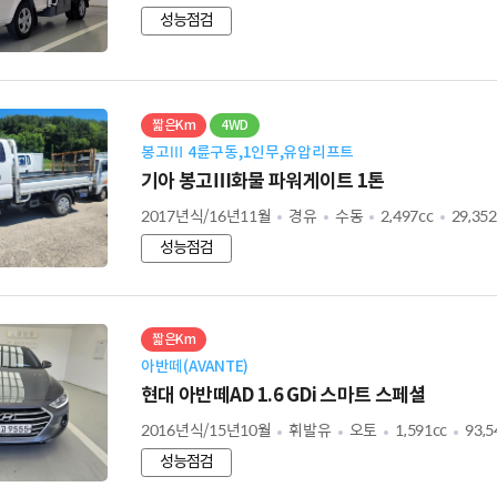
성능점검
짧은Km
4WD
봉고Ⅲ 4륜구동,1인무,유압리프트
기아 봉고Ⅲ화물 파워게이트 1톤
2017년식/16년11월
경유
수동
2,497cc
29,35
성능점검
짧은Km
아반떼(AVANTE)
현대 아반떼AD 1.6 GDi 스마트 스페셜
2016년식/15년10월
휘발유
오토
1,591cc
93,
성능점검