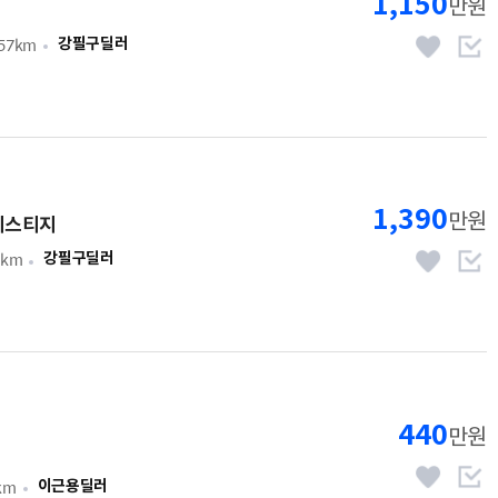
1,150
만원
757km
강필구딜러
1,390
만원
프레스티지
3km
강필구딜러
440
만원
km
이근용딜러