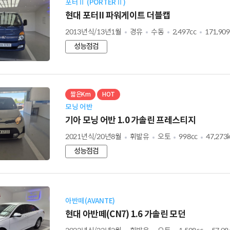
포터Ⅱ (PORTERⅡ)
현대 포터II 파워게이트 더블캡
2013년식/13년1월
경유
수동
2,497cc
171,90
성능점검
짧은Km
HOT
모닝 어반
기아 모닝 어반 1.0 가솔린 프레스티지
2021년식/20년8월
휘발유
오토
998cc
47,273
성능점검
아반떼(AVANTE)
현대 아반떼(CN7) 1.6 가솔린 모던
2022년식/22년2월
휘발유
오토
1,598cc
57,0