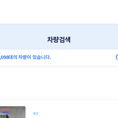
차량검색
K3